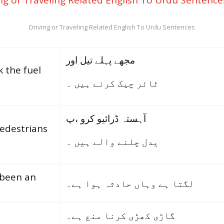
Driving or Traveling Related English To Urdu Sentences
مجھے پہلے تیل اور
k the fuel
ٹائر چیک کرنے ہیں ۔
آہستہ ڈرائیو کرو ،پ
pedestrians
یدل چلنے والے ہیں ۔
s been an
لگتا ہے وہاں حادثہ ہوا ہے۔
گاڑی کھڑی کرنا منع ہے۔