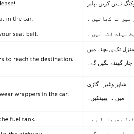
lease!
t in the car.
 میں نہ کھائیں ۔
your seat belt.
ٹ بیلٹ لگا لیں ۔
نزل تک پہنچنے میں
urs to reach the destination.
چار گھنٹے لگیں گے۔
شاپر وغیرہ گاڑی
wear wrappers in the car.
میں نہ پھینکیں۔
 the fuel tank.
ٹنک بھروانا ہے ۔