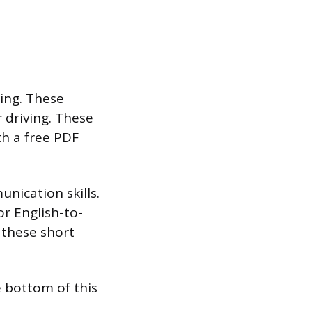
ling. These
 driving. These
th a free PDF
nication skills.
or English-to-
 these short
e bottom of this