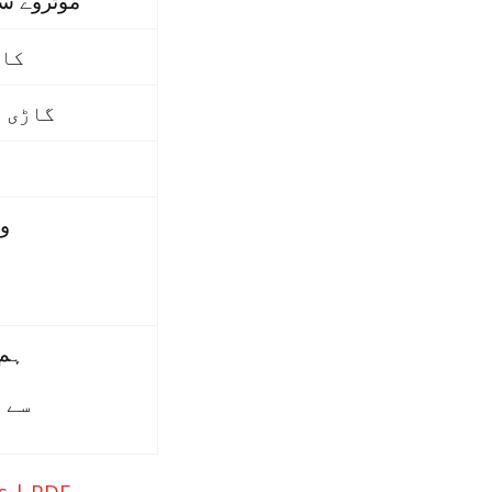
موٹروے س
کار
گاڑی ک
ون
ہم 
سے 