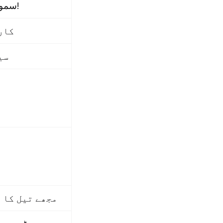
سموکنگ نہیں کریں ،پلیز!
کار
سی
م
مجھے تیل کا 