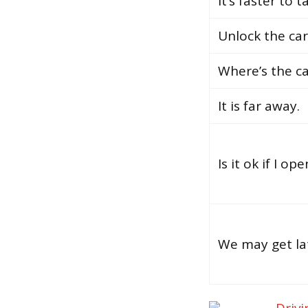
It’s faster to 
Unlock the car
Where’s the ca
It is far away.
Is it ok if I o
We may get lat