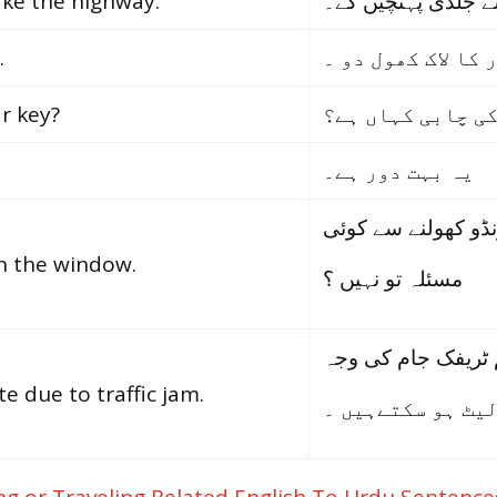
take the highway.
ے جلدی پہنچیں گے۔
.
 کا لاک کھول دو ۔
r key?
ی چابی کہاں ہے؟
یہ بہت دور ہے۔
ڈو کھولنے سے کوئی
pen the window.
مسئلہ تو نہیں ؟
ٹریفک جام کی وجہ
e due to traffic jam.
لیٹ ہو سکتےہیں ۔