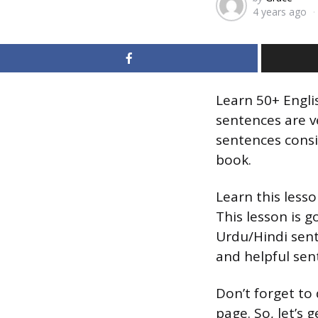
4 years ago
by
Learn 50+ Englis
sentences are v
sentences consi
book.
Learn this less
This lesson is g
Urdu/Hindi sent
and helpful sent
Don’t forget to
page. So, let’s 