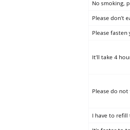
No smoking, p
Please don’t ea
Please fasten 
It’ll take 4 ho
Please do not 
I have to refill