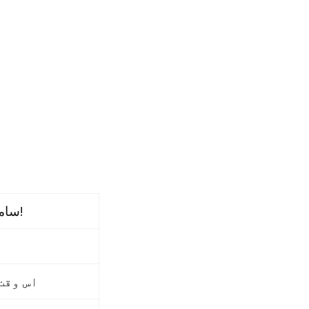
سامان ٹرنک میں رکھ دو!
اس وقت