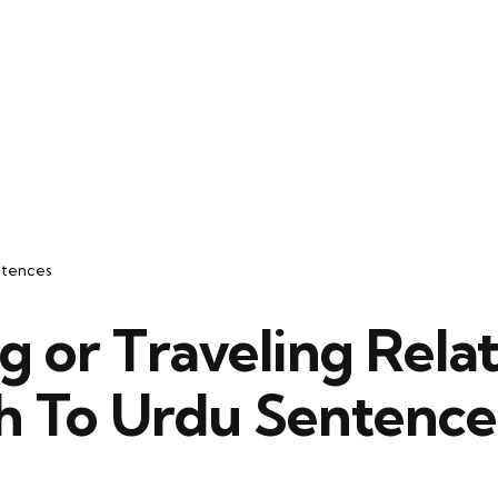
ntences
g or Traveling Rela
sh To Urdu Sentence